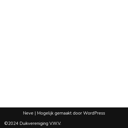
Neve
| Mogelijk gemaakt door
WordPress
©2024 Duikvereniging V.W.V.