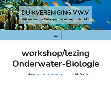
DUIKVERENIGING V.W.V.
Ga
naar
Valkenswaardse Watersport Vereniging sinds 1991
de
inhoud
workshop/lezing
Onderwater-Biologie
door
Sylvia Groenen
10-07-2025