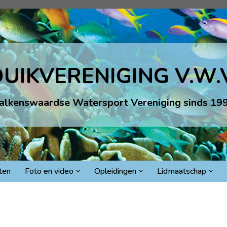
UIKVERENIGING V.W.
alkenswaardse Watersport Vereniging sinds 19
iten
Foto en video
Opleidingen
Lidmaatschap