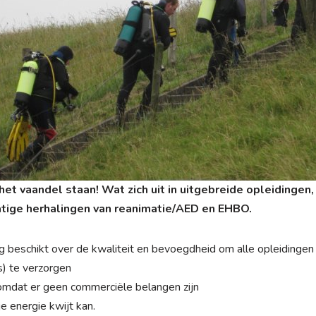
het vaandel staan! Wat zich uit in uitgebreide opleidingen
atige herhalingen van reanimatie/AED en EHBO.
beschikt over de kwaliteit en bevoegdheid om alle opleidingen
s) te verzorgen
 omdat er geen commerciële belangen zijn
je energie kwijt kan.