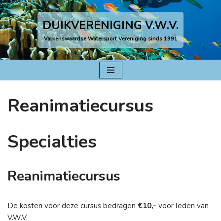
DUIKVERENIGING V.W.V.
Ga
naar
Valkenswaardse Watersport Vereniging sinds 1991
de
inhoud
Reanimatiecursus
Specialties
Reanimatiecursus
De kosten voor deze cursus bedragen
€10,-
voor leden van
V.W.V.