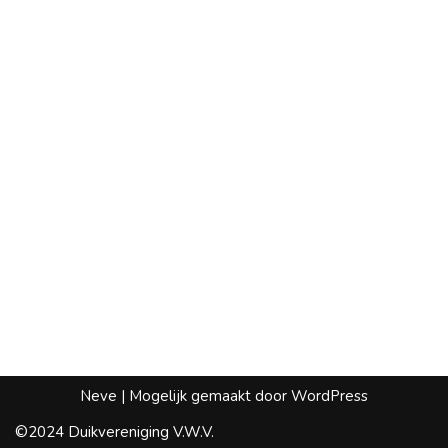
Neve
| Mogelijk gemaakt door
WordPress
©2024 Duikvereniging V.W.V.