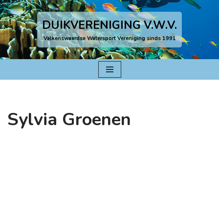
DUIKVERENIGING V.W.V.
Ga
naar
Valkenswaardse Watersport Vereniging sinds 1991
de
inhoud
Sylvia Groenen