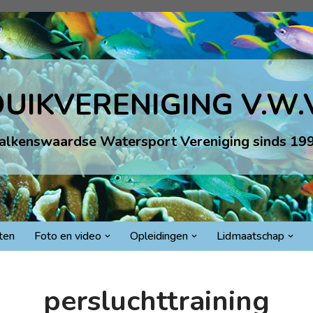
UIKVERENIGING V.W.
alkenswaardse Watersport Vereniging sinds 19
iten
Foto en video
Opleidingen
Lidmaatschap
persluchttraining