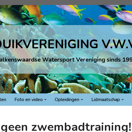
UIKVERENIGING V.W.
alkenswaardse Watersport Vereniging sinds 19
iten
Foto en video
Opleidingen
Lidmaatschap
geen zwembadtraining!