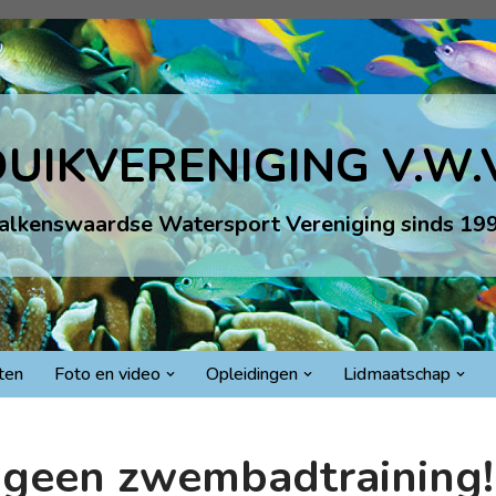
UIKVERENIGING V.W.
alkenswaardse Watersport Vereniging sinds 19
iten
Foto en video
Opleidingen
Lidmaatschap
geen zwembadtraining!