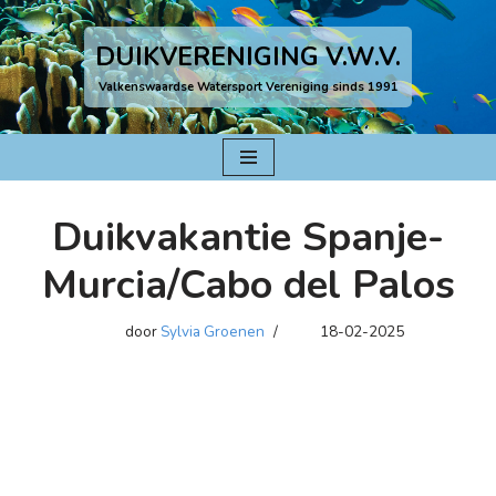
DUIKVERENIGING V.W.V.
Ga
naar
Valkenswaardse Watersport Vereniging sinds 1991
de
inhoud
Duikvakantie Spanje-
Murcia/Cabo del Palos
door
Sylvia Groenen
18-02-2025