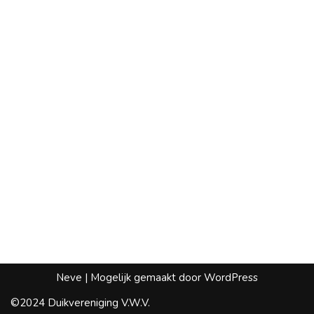
Neve
| Mogelijk gemaakt door
WordPress
©2024 Duikvereniging V.W.V.