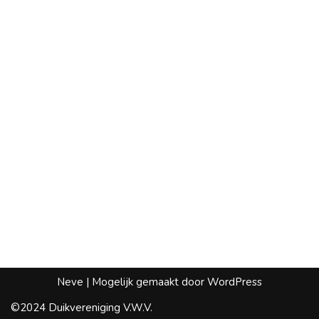
Neve
| Mogelijk gemaakt door
WordPress
©2024 Duikvereniging V.W.V.