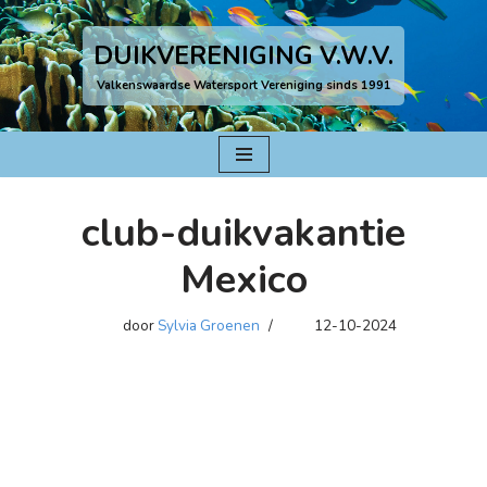
DUIKVERENIGING V.W.V.
Ga
naar
Valkenswaardse Watersport Vereniging sinds 1991
de
inhoud
club-duikvakantie
Mexico
door
Sylvia Groenen
12-10-2024