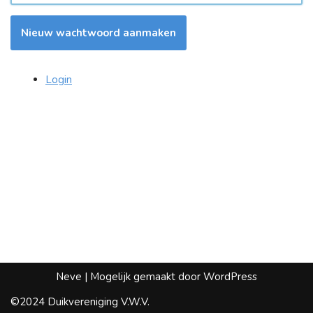
Nieuw wachtwoord aanmaken
Login
Neve
| Mogelijk gemaakt door
WordPress
©2024 Duikvereniging V.W.V.