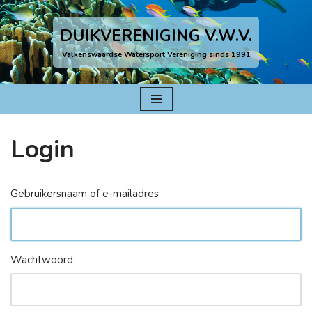
DUIKVERENIGING V.W.V.
Ga
naar
Valkenswaardse Watersport Vereniging sinds 1991
de
inhoud
Login
Gebruikersnaam of e-mailadres
Wachtwoord