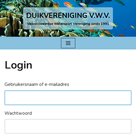
DUIKVERENIGING V.W.V.
Ga
naar
Valkenswaardse Watersport Vereniging sinds 1991
de
inhoud
Login
Gebruikersnaam of e-mailadres
Wachtwoord